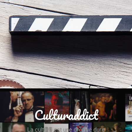
Culturaddict
La culture est une drogue dure