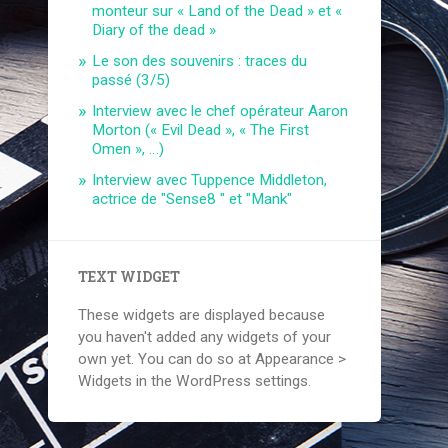
monteur sur « Land of the Dead » et «
Diary of the dead »
Le son des souvenirs : traces du
passé (3/5)
Interview avec le chef opérateur Aaron
Morton (« Evil Dead », « The First
Omen », …)
Interview avec Tuppence Middleton,
actrice de "Sense8 " et "Mank"
TEXT WIDGET
These widgets are displayed because
you haven't added any widgets of your
own yet. You can do so at Appearance >
Widgets in the WordPress settings.