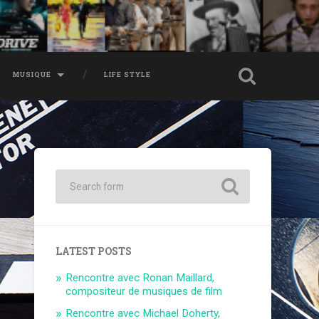
MUSIQUE
LIFE STYLE
LATEST POSTS
Rencontre avec Ronan Maillard,
compositeur de musiques de film
Rencontre avec Michael Doherty,