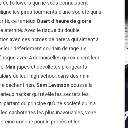
e de followers qui ne vous connaissent
ligne les pires tourments d’une société qui a
lébrité, ce fameux
Quart d’heure de gloire
ne éternité. Avec le risque du double
ation avec ses hordes de haters qui aiment à
er leur déferlement soudain de rage. Le
 époque avec 4 demoiselles qui exhibent leur
ile. Mini-jupes et décolletés plongeants
loirs de leur high school, dans des mini-
ne cachent rien.
Sam Levinson
pousse la
ieux hacker qui révèle les secrets les
m
, partant du principe qu’une société qui n’a
les cachoteries les plus inavouables, voire
 sereine connue pour le procès et les