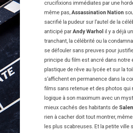
crucifixions immédiates par une hord
même pas,
Assassination Nation
sou
sacrifié la pudeur sur l’autel de la cé
anticipé par
Andy Warhol
il y a déjà u
tranchant, la célébrité ou la condamn
se défouler sans preuves pour justifi
principe du film est ancré dans notre
plastique de rêve au lycée et sur la to
s’affichent en permanence dans la cou
films sans retenue et des photos qui 
logique à son maximum avec un mystér
mieux cachés des habitants de
Sale
rien à cacher doit tout montrer, même 
les plus scabreuses. Et la petite ville