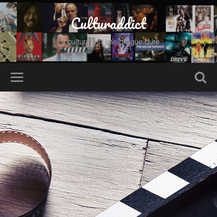
Culturaddict
La culture est une drogue dure