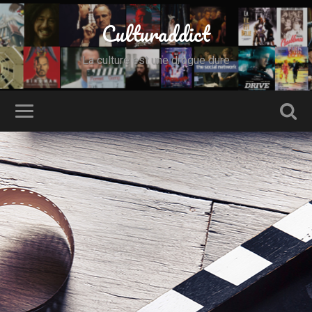
Culturaddict
La culture est une drogue dure