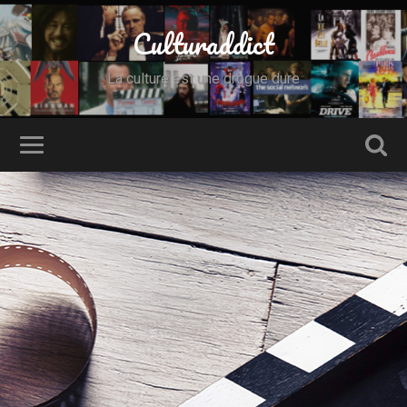
Culturaddict
La culture est une drogue dure