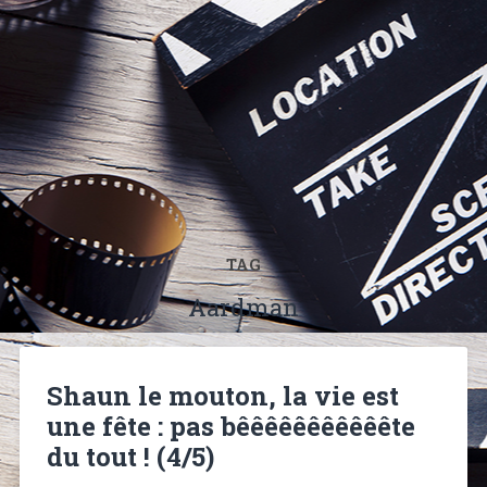
TAG
Aardman
Shaun le mouton, la vie est
une fête : pas bêêêêêêêêêêête
du tout ! (4/5)