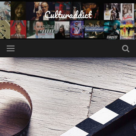
Culturaddict
La culture est une drogue dure