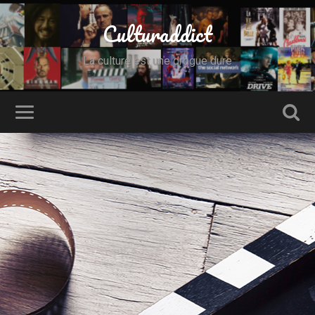
Culturaddict
La culture est une drogue dure