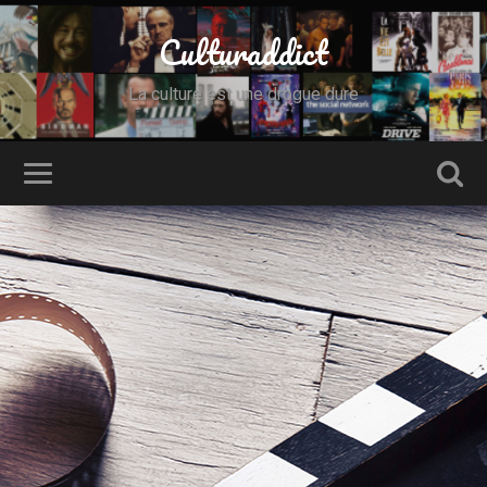
Culturaddict
La culture est une drogue dure