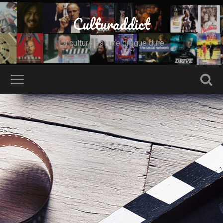
Culturaddict
La culture est une drogue dure