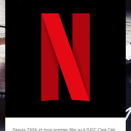
Depuis 2006 et mon premier film vu à l’UGC Ciné Cité