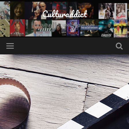
Culturaddict
La culture est une drogue dure