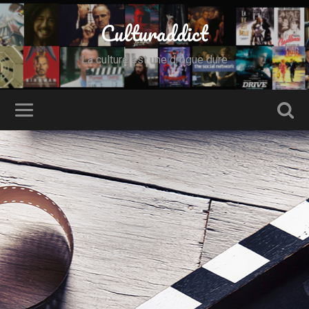
Culturaddict
La culture est une drogue dure