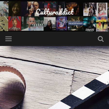
Culturaddict
La culture est une drogue dure