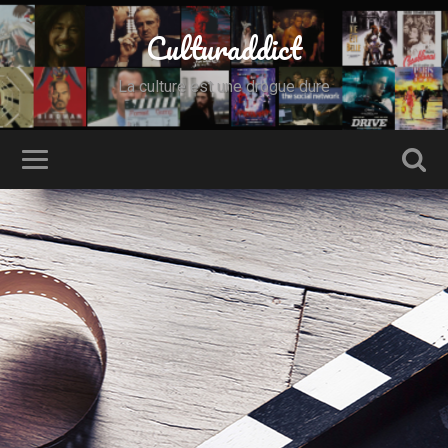
Culturaddict
La culture est une drogue dure