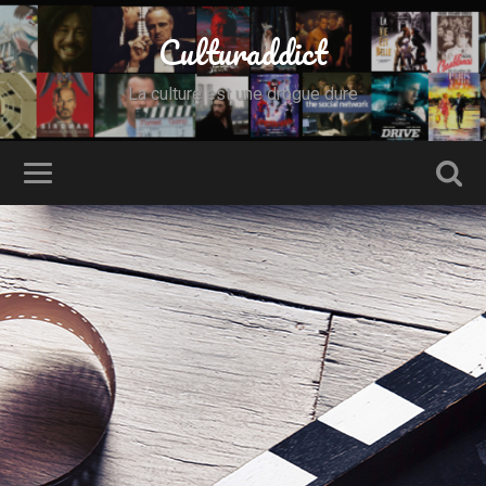
Culturaddict
La culture est une drogue dure