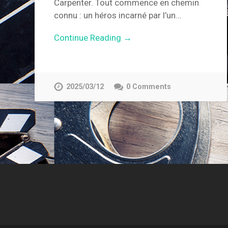
Carpenter. Tout commence en chemin
connu : un héros incarné par l’un…
Continue Reading →
2025/03/12
0 Comments