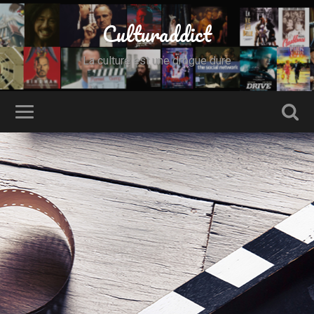
Culturaddict
La culture est une drogue dure