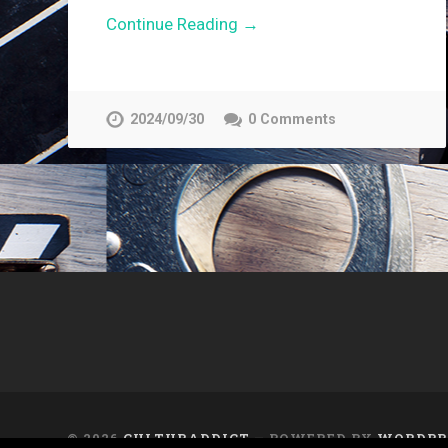
Continue Reading →
2024/09/30
0 Comments
© 2026
CULTURADDICT
— POWERED BY
WORDPR