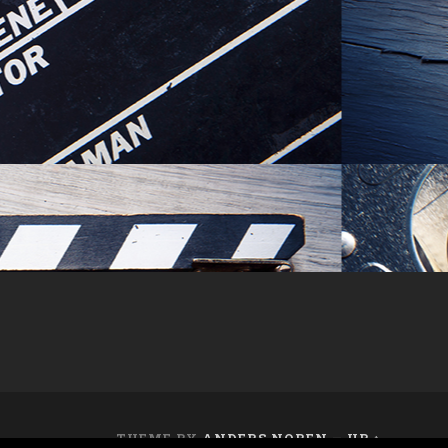
THEME BY
ANDERS NOREN
—
UP ↑