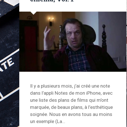
Il y a plusieurs mois, j’ai créé une note
dans l’appli Notes de mon iPhone, avec
une liste des plans de films qui m’ont
marquée, de beaux plans, à l’esthétique
soignée. Nous en avons tous au moins
un exemple (La…