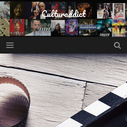
Culturaddict
La culture est une drogue dure