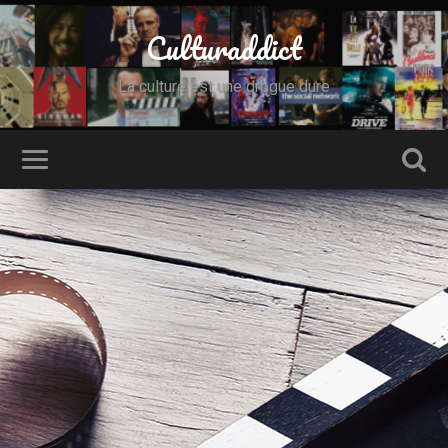
Culturaddict
La culture est une drogue dure