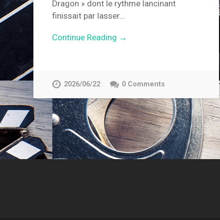
Dragon » dont le rythme lancinant
finissait par lasser…
Continue Reading →
2026/06/22
0 Comments