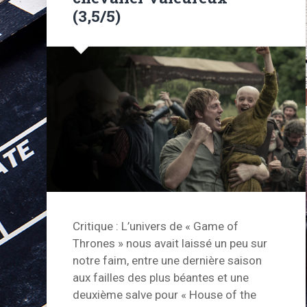
(3,5/5)
Critique : L’univers de « Game of
Thrones » nous avait laissé un peu sur
notre faim, entre une dernière saison
aux failles des plus béantes et une
deuxième salve pour « House of the