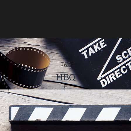
TAG
HBO