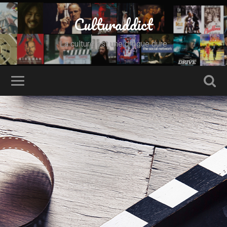
Culturaddict
La culture est une drogue dure