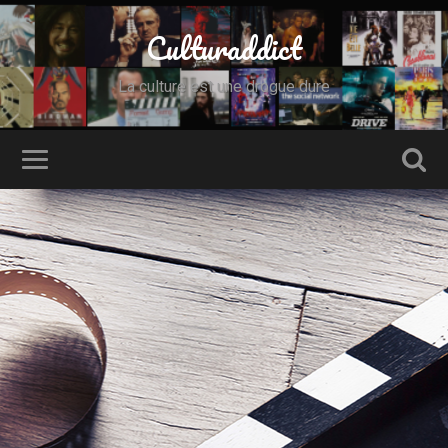
Culturaddict
La culture est une drogue dure