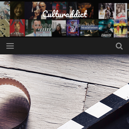
Culturaddict
La culture est une drogue dure