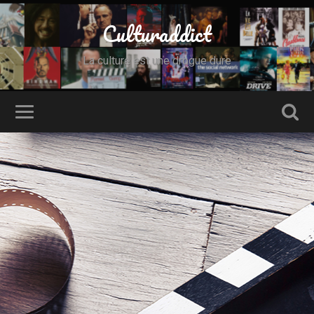
Culturaddict
La culture est une drogue dure