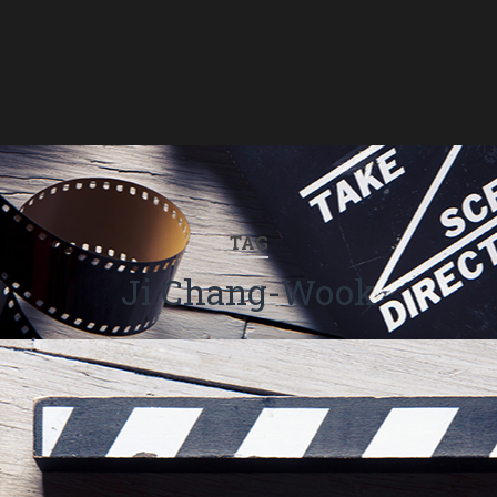
TAG
Ji Chang-Wook