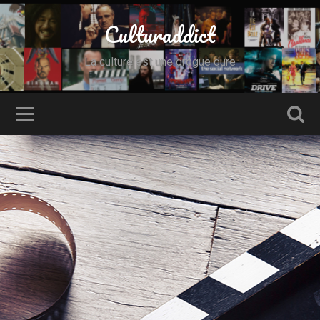
Culturaddict
La culture est une drogue dure