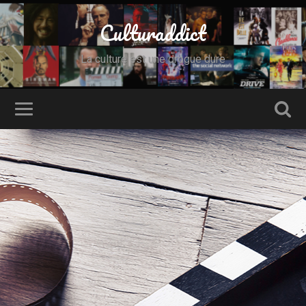
Culturaddict
La culture est une drogue dure