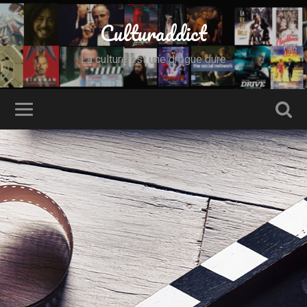
Culturaddict
La culture est une drogue dure