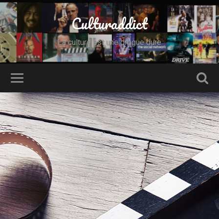
Culturaddict
La culture est une drogue dure