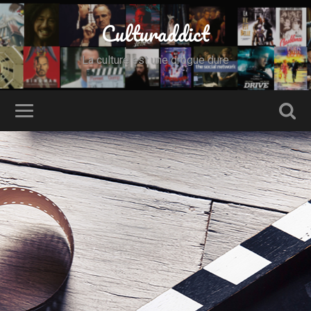
Culturaddict
La culture est une drogue dure