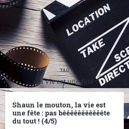
TAG
La vie est une fête
Shaun le mouton, la vie est
une fête : pas bêêêêêêêêêêête
du tout ! (4/5)