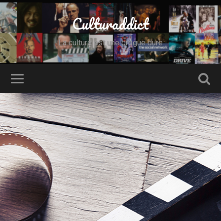
Culturaddict
La culture est une drogue dure