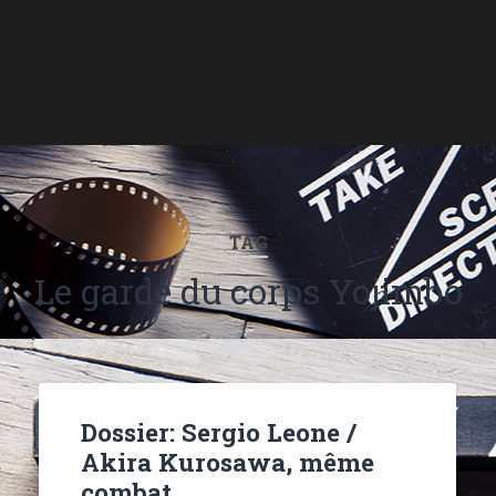
TAG
Le garde du corps Yojimbo
Dossier: Sergio Leone /
Akira Kurosawa, même
combat