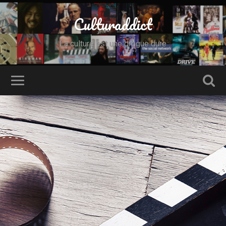
Culturaddict
La culture est une drogue dure