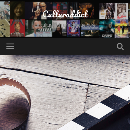
Culturaddict
La culture est une drogue dure