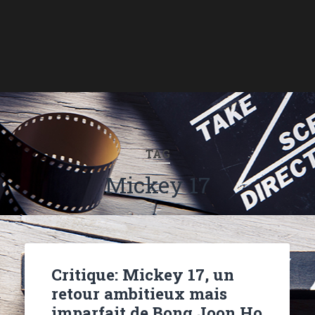
TAG
Mickey 17
Critique: Mickey 17, un
retour ambitieux mais
imparfait de Bong Joon Ho