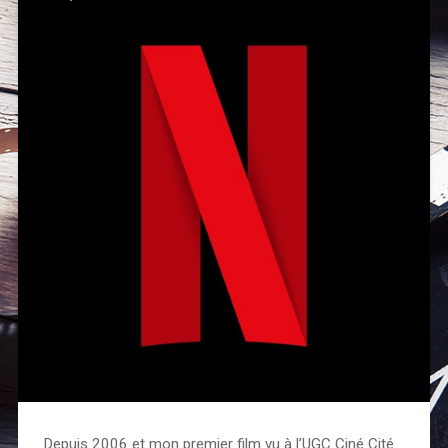
Depuis 2006 et mon premier film vu à l’UGC Ciné Cité