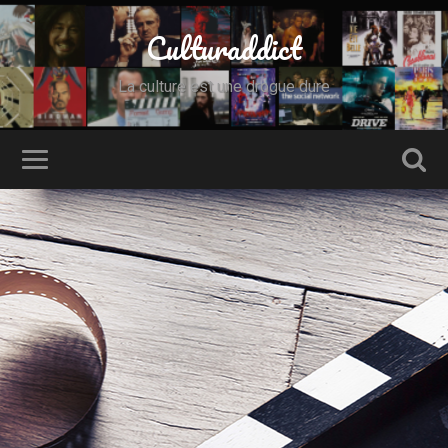
Culturaddict
La culture est une drogue dure