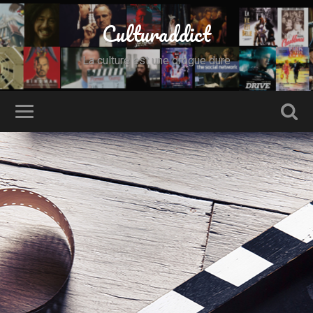
Culturaddict
La culture est une drogue dure