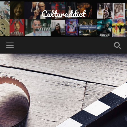
Culturaddict
La culture est une drogue dure