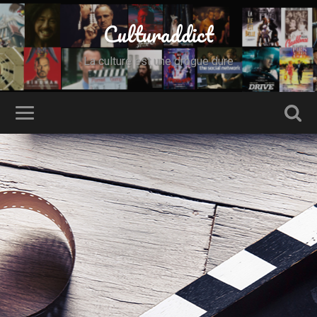
Culturaddict
La culture est une drogue dure