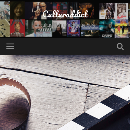
Culturaddict
La culture est une drogue dure