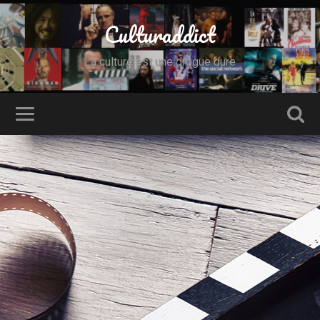
Culturaddict
La culture est une drogue dure