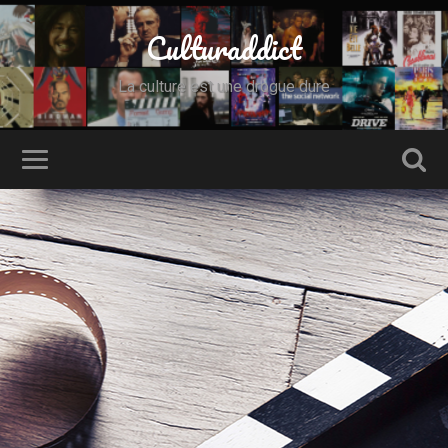
Culturaddict
La culture est une drogue dure