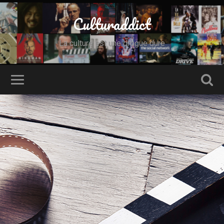
Culturaddict
La culture est une drogue dure