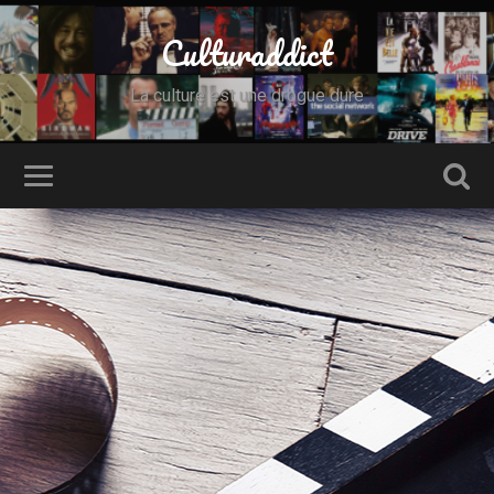
Culturaddict
La culture est une drogue dure