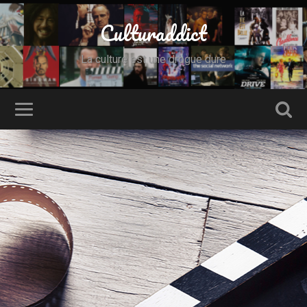
Culturaddict
La culture est une drogue dure