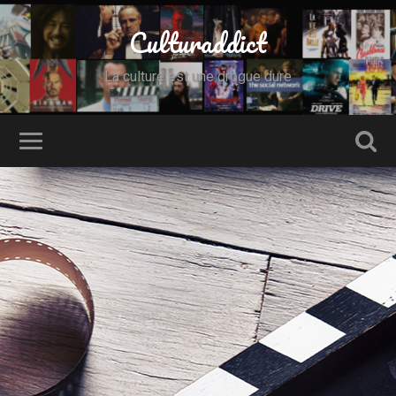
Culturaddict
La culture est une drogue dure