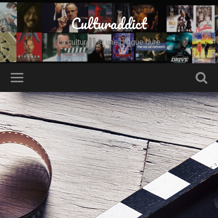
Culturaddict
La culture est une drogue dure