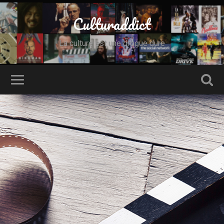
Culturaddict
La culture est une drogue dure