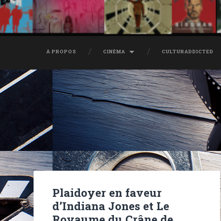
À PROPOS
CINÉMA
CULTURADDICTED
Plaidoyer en faveur
d’Indiana Jones et Le
Royaume du Crâne de