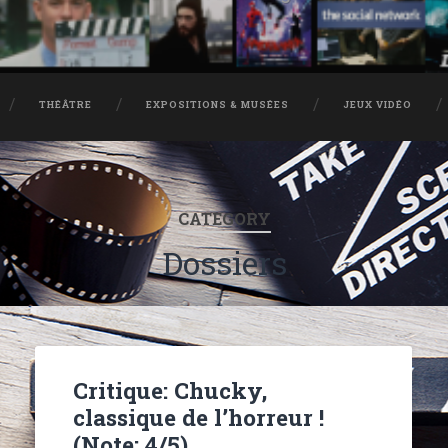
THÉÂTRE
EXPOSITIONS & MUSÉES
JEUX VIDÉO
CATEGORY
Dossiers
Critique: Chucky,
classique de l’horreur !
(Note: 4/5)