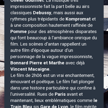
Olivier Gourmet
. La musique très
impressionniste fait la part belle au airs
classiques
Debussy
, mais aussi aux
rythmes plus trépidants de
Kompromat
et
à une composition hautement raffinée de
Pomme
pour des atmosphères disparates
qui font beaucoup à l'ambiance onirique du
film. Les scènes d'antan rappellent un
autre film d'époque autour d'un
personnage de la vague impressionniste,
Bonnard Pierre et Marthe
avec déjà
Vincent Macaigne
.
Le film de 2h06 est un vrai enchantement,
émouvant et poétique. Le film fait plonger
dans une histoire particulière qui confine à
l'universalité. Rues de
Paris
avant et
maintenant, lieux emblématiques comme
le
Train Bleu
sis
Gare de Lyon
, le film mérite