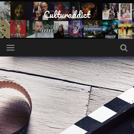
Culturaddict
La culture est une drogue dure