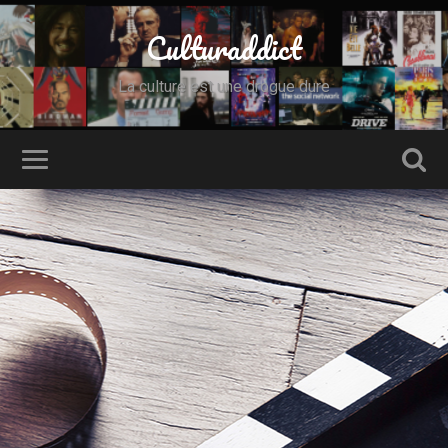
Culturaddict
La culture est une drogue dure